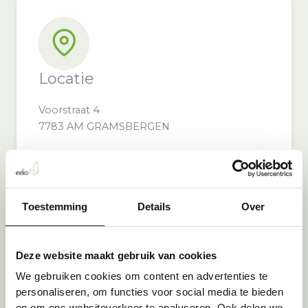
Locatie
Voorstraat 4
7783 AM GRAMSBERGEN
Toestemming
Details
Over
Inzameldoel
Deze website maakt gebruik van cookies
We gebruiken cookies om content en advertenties te
Door bij Autovakmeester Reinders in te
personaliseren, om functies voor social media te bieden
leveren, steunt u: OPKIKKER
en om ons websiteverkeer te analyseren. Ook delen we