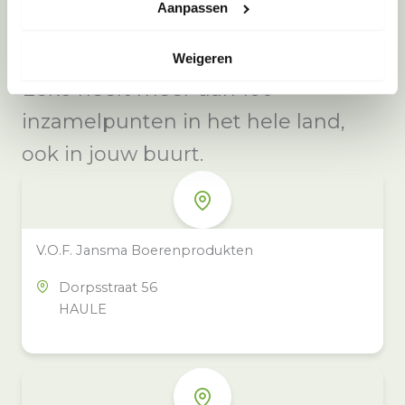
Aanpassen
Weigeren
Meer inzamelpunten in de buurt
Eeko heeft meer dan 100
inzamelpunten in het hele land,
ook in jouw buurt.
V.O.F. Jansma Boerenprodukten
Dorpsstraat 56
HAULE