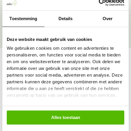
Over onze goede doelen
Toestemming
Details
Over
Deze website maakt gebruik van cookies
We gebruiken cookies om content en advertenties te
personaliseren, om functies voor social media te bieden
en om ons websiteverkeer te analyseren. Ook delen we
informatie over uw gebruik van onze site met onze
Vraag & antwoord
partners voor social media, adverteren en analyse. Deze
De meest voorkomende vragen over onze dienst vind
partners kunnen deze gegevens combineren met andere
je hier.
informatie die u aan ze heeft verstrekt of die ze hebben
verzameld op basis van uw gebruik van hun services.
Bekijk alle antwoorden
Alles toestaan