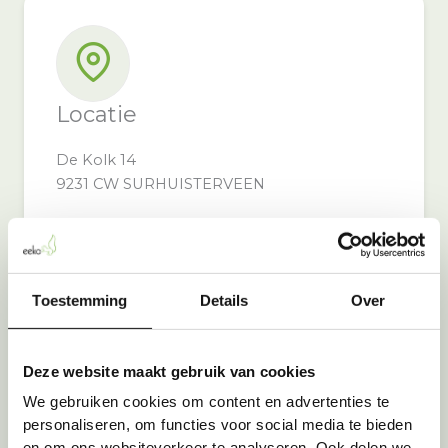
Locatie
De Kolk 14
9231 CW SURHUISTERVEEN
Toestemming
Details
Over
Inzameldoel
Deze website maakt gebruik van cookies
We gebruiken cookies om content en advertenties te
Door bij Expert Surhuisterveen in te leveren,
personaliseren, om functies voor social media te bieden
steunt u: CLINICLOWNS
en om ons websiteverkeer te analyseren. Ook delen we