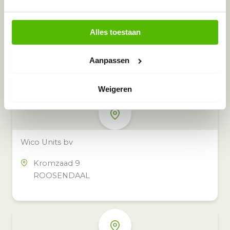
Alles toestaan
Meer inzamelpunten in de buurt
Eeko heeft meer dan 100
Aanpassen
inzamelpunten in het hele land,
ook in jouw buurt.
Weigeren
Wico Units bv
Kromzaad 9
ROOSENDAAL