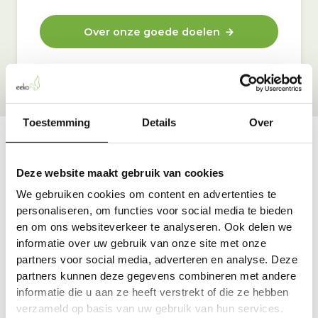
Over onze goede doelen
Toestemming
Details
Over
Vraag & antwoord
Deze website maakt gebruik van cookies
De meest voorkomende vragen over onze dienst vind
We gebruiken cookies om content en advertenties te
je hier.
personaliseren, om functies voor social media te bieden
en om ons websiteverkeer te analyseren. Ook delen we
informatie over uw gebruik van onze site met onze
Bekijk alle antwoorden
partners voor social media, adverteren en analyse. Deze
partners kunnen deze gegevens combineren met andere
informatie die u aan ze heeft verstrekt of die ze hebben
verzameld op basis van uw gebruik van hun services.